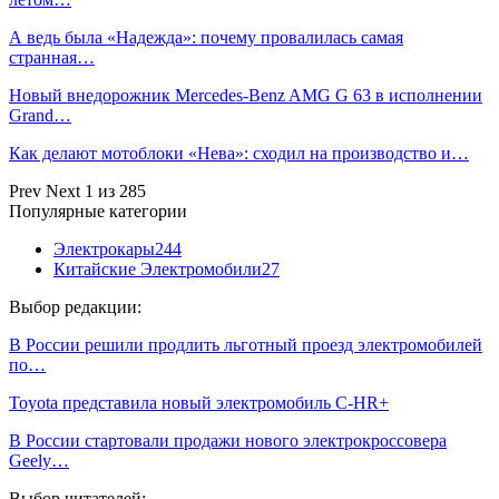
А ведь была «Надежда»: почему провалилась самая
странная…
Новый внедорожник Mercedes-Benz AMG G 63 в исполнении
Grand…
Как делают мотоблоки «Нева»: сходил на производство и…
Prev
Next
1 из 285
Популярные категории
Электрокары
244
Китайские Электромобили
27
Выбор редакции:
В России решили продлить льготный проезд электромобилей
по…
Toyota представила новый электромобиль C-HR+
В России стартовали продажи нового электрокроссовера
Geely…
Выбор читателей: