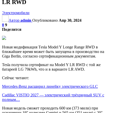
LR RWD
Электромобили
Автор
admin
Опубликовано
Апр 30, 2024
0
9
Поделится
Новая модификация Тesla Model Y Longe Range RWD в
ближайшее время может быть запущена в производство на
Giga Berlin, согласно сертификационным документам.
Tesla получила сертификат на Model Y LR RWD с той же
батареей LG 79kWh, что и в варианте LR AWD.
Сейчас читают:
Mercedes-Benz расширил линейку электрического GLC
Cadillac VISTIQ 2027 — электрический трёхрядный SUV с
полным…
Новая модель сможет проходить 600 км (373 мили) при
оснащении 19″ колесами Gemini и 565 км (351 миля) с 20″