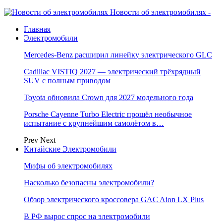
Новости об электромобилях -
Главная
Электромобили
Mercedes-Benz расширил линейку электрического GLC
Cadillac VISTIQ 2027 — электрический трёхрядный
SUV с полным приводом
Toyota обновила Crown для 2027 модельного года
Porsche Cayenne Turbo Electric прошёл необычное
испытание с крупнейшим самолётом в…
Prev
Next
Китайские Электромобили
Мифы об электромобилях
Насколько безопасны электромобили?
Обзор электрического кроссовера GAC Aion LX Plus
В РФ вырос спрос на электромобили