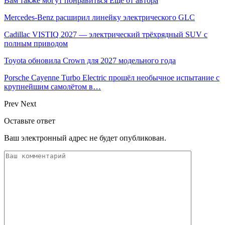
Вам также могут понравиться
Еще от автора
Mercedes-Benz расширил линейку электрического GLC
Cadillac VISTIQ 2027 — электрический трёхрядный SUV с
полным приводом
Toyota обновила Crown для 2027 модельного года
Porsche Cayenne Turbo Electric прошёл необычное испытание с
крупнейшим самолётом в…
Prev
Next
Оставьте ответ
Ваш электронный адрес не будет опубликован.