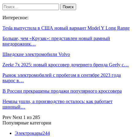
Интересное:
Tesla выпустила в США новый вариант Model Y Long Range
Больше, чем «Крузак»: представлен новый рамный
внедорожник…
Шведские электромобили Volvo
Zeekr 7x 2025: новый кроссовер дочернего бренда Geely с…
Рынок электромобилей с пробегом в сентябре 2023 года
вырос в…
В России прекращены продажи популярного кроссовера
Немцы ушли, а производство осталось: как работает
шинный…
Prev
Next
1 из 285
Популярные категории
Электрокары
244