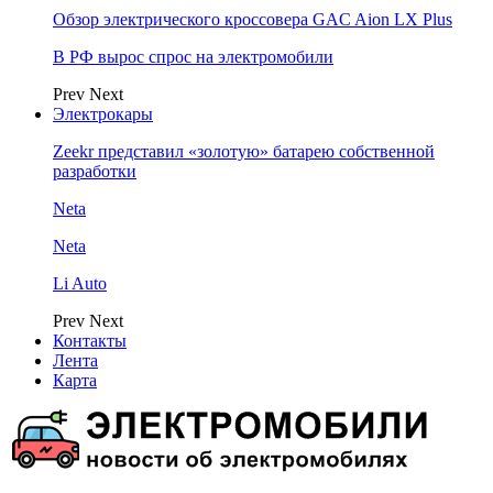
Обзор электрического кроссовера GAC Aion LX Plus
В РФ вырос спрос на электромобили
Prev
Next
Электрокары
Zeekr представил «золотую» батарею собственной
разработки
Neta
Neta
Li Auto
Prev
Next
Контакты
Лента
Карта