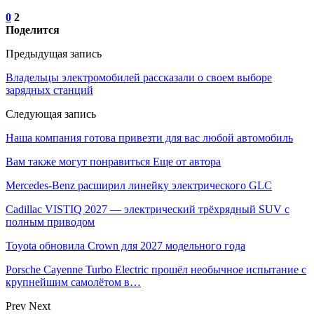
0
2
Поделится
Предыдущая запись
Владельцы электромобилей рассказали о своем выборе
зарядных станций
Следующая запись
Наша компания готова привезти для вас любой автомобиль
Вам также могут понравиться
Еще от автора
Mercedes-Benz расширил линейку электрического GLC
Cadillac VISTIQ 2027 — электрический трёхрядный SUV с
полным приводом
Toyota обновила Crown для 2027 модельного года
Porsche Cayenne Turbo Electric прошёл необычное испытание с
крупнейшим самолётом в…
Prev
Next