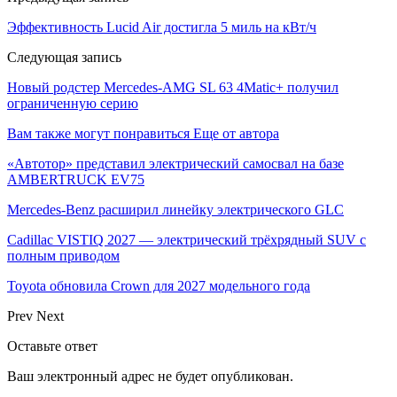
Эффективность Lucid Air достигла 5 миль на кВт/ч
Следующая запись
Новый родстер Mercedes-AMG SL 63 4Matic+ получил
ограниченную серию
Вам также могут понравиться
Еще от автора
«Автотор» представил электрический самосвал на базе
AMBERTRUCK EV75
Mercedes-Benz расширил линейку электрического GLC
Cadillac VISTIQ 2027 — электрический трёхрядный SUV с
полным приводом
Toyota обновила Crown для 2027 модельного года
Prev
Next
Оставьте ответ
Ваш электронный адрес не будет опубликован.