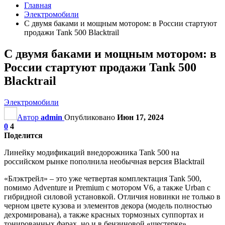
Главная
Электромобили
С двумя баками и мощным мотором: в России стартуют
продажи Tank 500 Blacktrail
С двумя баками и мощным мотором: в
России стартуют продажи Tank 500
Blacktrail
Электромобили
Автор
admin
Опубликовано
Июн 17, 2024
0
4
Поделится
Линейку модификаций внедорожника Tank 500 на
российском рынке пополнила необычная версия Blacktrail
«Блэктрейл» – это уже четвертая комплектация Tank 500,
помимо Adventure и Premium с мотором V6, а также Urban с
гибридной силовой установкой. Отличия новинки не только в
черном цвете кузова и элементов декора (модель полностью
дехромирована), а также красных тормозных суппортах и
тонированных фарах, но и в бензиновой «шестерке»