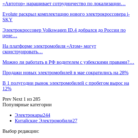
«Автотор» наращивает сотрудничество по локализации…
Evolute раскрыл комплектацию нового электрокроссовера i-
SKY
Электрокроссовер Volkswagen ID.4 добрался до России по
цене…
На платформе электромобиля «Атом» могут
сконструировать…
Можно ли работать в РФ водителем с узбекскими правами?…
Продажи новых электромобилей в мае сократились на 28%
В 1 полугодии рынок электромобилей с пробегом вырос на
12%
Prev
Next
1 из 285
Популярные категории
Электрокары
244
Китайские Электромобили
27
Выбор редакции: