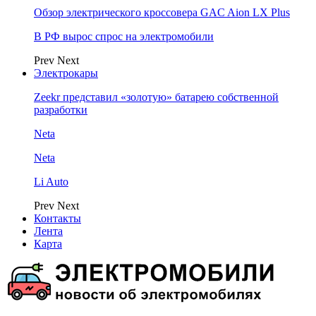
Обзор электрического кроссовера GAC Aion LX Plus
В РФ вырос спрос на электромобили
Prev
Next
Электрокары
Zeekr представил «золотую» батарею собственной
разработки
Neta
Neta
Li Auto
Prev
Next
Контакты
Лента
Карта