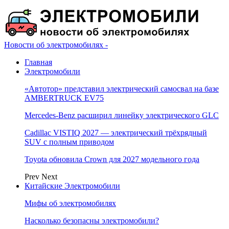
Новости об электромобилях -
Главная
Электромобили
«Автотор» представил электрический самосвал на базе
AMBERTRUCK EV75
Mercedes-Benz расширил линейку электрического GLC
Cadillac VISTIQ 2027 — электрический трёхрядный
SUV с полным приводом
Toyota обновила Crown для 2027 модельного года
Prev
Next
Китайские Электромобили
Мифы об электромобилях
Насколько безопасны электромобили?