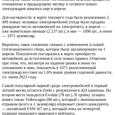
отношению к предыдущему месяцу в сегменте новых
электрокаров началось еще в апреле.
Для наглядности: в марте текущего года было реализовано 2
499 новых легковых электромобилей (тогда было продано
рекордное число автомобилей на электротяге), в апреле —
уже значительно меньше (2 237 шт.), в мае — 1096 шт., в июне
— 1071 экземпляр.
Вероятно, такое снижение связано с изменением условий
утилизационного сбора, которое было запланировано на 1
апреля. Покупатели постарались в марте приобрести
автомобили до вступления в силу новых правил. Отметим
при этом, что, несмотря на падение рынка в июне по
отношению к маю, показатель в 1071 реализованный
электрокар все-таки на 1,6% выше уровня годичной давности,
т.е. июня 2023 года.
Самой популярной маркой среди электромобилей в первый
летний месяц остается Zeekr с результатом в 424 единицы. На
втором месте находится Evolute (78 шт.). В тройку лучших
вошел также Volkswagen (68 шт.), который с минимальным
отрывом (всего в 1 экземпляр) опережает своего конкурента
— китайский FAW (67 шт.), который пока на четвертой
позиции июньского марочного рейтинга.