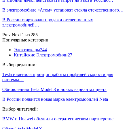
В Японии начал действовать запрет на ввоз в Россию…
В электромобиле «Атом» установят стекла отечественного…
В России стартовали продажи отечественных
электромобилей…
Prev
Next
1 из 285
Популярные категории
Электрокары
244
Китайские Электромобили
27
Выбор редакции:
Tesla изменила принцип работы профилей скорости для
системы…
Обновленная Tesla Model 3 в новых вариантах цвета
В России появится новая марка электромобилей Neta
Выбор читателей:
BMW и Huawei объявили о стратегическом партнерстве
Обзор Tesla Model Y