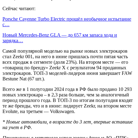
Сейчас читают:
Porsche Cayenne Turbo Electric прошёл необычное испытание
с…
Новый Mercedes-Benz GLA — до 657 км запаса хода и
зарядка…
Самой популярной моделью на рынке новых электрокаров
стал Zeekr 001, на него в июне пришлась почти пятая часть
всех продаж в сегменте (доля 23%). На втором месте — его
«товарищ по бренду» Zeekr X c результатом 94 проданных
электрокаров. ТОП-3 моделей-лидеров июня завершает FAW
Bestune Nat (67 шт.).
Всего же в 1 полугодии 2024 года в РФ было продано 10 293
новых электрокара – в 2,3 раза больше, чем за аналогичный
период прошлого года. В ТОП-3 по итогам полугодия входят
те же бренды, что и в июне: лидирует Zeekr, на втором месте
Evolute, на третьем — Volkswagen.
* Новые автомобили, в возрасте до 3 лет, впервые вставшие
на учет в РФ.
Примечание: в материале использованы данные АО «ППК»