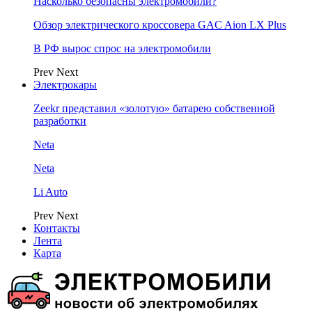
Насколько безопасны электромобили?
Обзор электрического кроссовера GAC Aion LX Plus
В РФ вырос спрос на электромобили
Prev
Next
Электрокары
Zeekr представил «золотую» батарею собственной
разработки
Neta
Neta
Li Auto
Prev
Next
Контакты
Лента
Карта