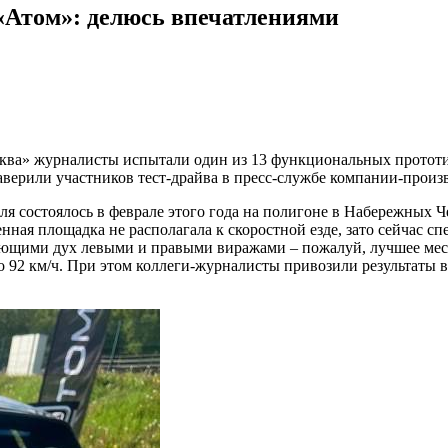
«Атом»: делюсь впечатлениями
сква» журналисты испытали один из 13 функциональных прототи
заверили участников тест-драйва в пресс-службе компании-произ
я состоялось в феврале этого года на полигоне в Набережных Ч
ная площадка не располагала к скоростной езде, зато сейчас с
ающими дух левыми и правыми виражами – пожалуй, лучшее мест
ло 92 км/ч. При этом коллеги-журналисты привозили результаты 