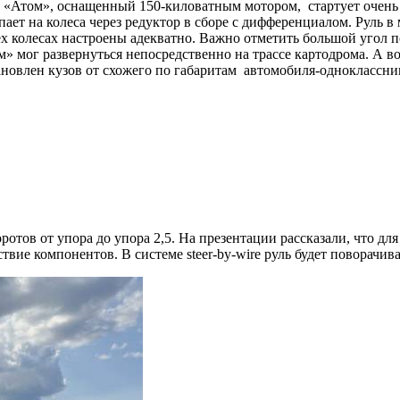
 «Атом», оснащенный 150-киловатным мотором, стартует очень 
ает на колеса через редуктор в сборе с дифференциалом. Руль в
х колесах настроены адекватно. Важно отметить большой угол п
м» мог развернуться непосредственно на трассе картодрома. А в
ановлен кузов от схожего по габаритам автомобиля-одноклассни
тов от упора до упора 2,5. На презентации рассказали, что для 
е компонентов. В системе steer-by-wire руль будет поворачиват