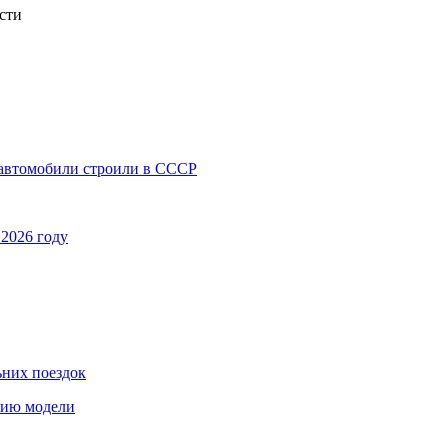
сти
 автомобили строили в СССР
 2026 году
ьних поездок
етию модели