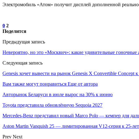
Электромобиль «Атом» получит дисплей дополненной реально
0
2
Поделится
Предыдущая запись
Невероятно, но это «Москвич»: какие удивительные гоночные
Следующая запись
Genesis хочет вывести на рынок Genesis X Convertible Concept к
Вам также могут понравиться
Еще от автора
Авторынок Беларуси в июле вырос на 30% к июню
Toyota представила обновлённую Sequoia 2027
Mercedes-Benz представил новый Marco Polo — кемпер для дал
Aston Martin Vanquish 25 — лимитированная V12-серия к 25-л
Prev
Next