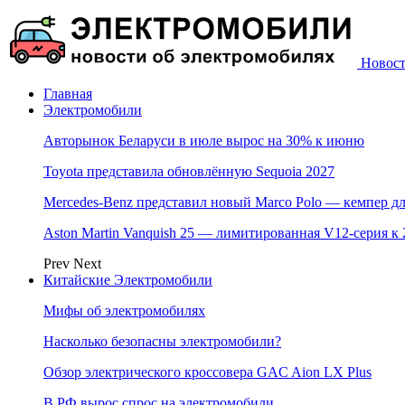
Новост
Главная
Электромобили
Авторынок Беларуси в июле вырос на 30% к июню
Toyota представила обновлённую Sequoia 2027
Mercedes-Benz представил новый Marco Polo — кемпер дл
Aston Martin Vanquish 25 — лимитированная V12-серия к
Prev
Next
Китайские Электромобили
Мифы об электромобилях
Насколько безопасны электромобили?
Обзор электрического кроссовера GAC Aion LX Plus
В РФ вырос спрос на электромобили