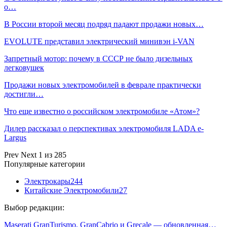
о…
В России второй месяц подряд падают продажи новых…
EVOLUTE представил электрический минивэн i-VAN
Запретный мотор: почему в СССР не было дизельных
легковушек
Продажи новых электромобилей в феврале практически
достигли…
Что еще известно о российском электромобиле «Атом»?
Дилер рассказал о перспективах электромобиля LADA e-
Largus
Prev
Next
1 из 285
Популярные категории
Электрокары
244
Китайские Электромобили
27
Выбор редакции:
Maserati GranTurismo, GranCabrio и Grecale — обновленная…