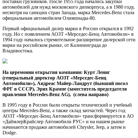
поставки грузовиков. После 1955 года начались закупки
автомобилей для нужд московского дипкорпуса, а в 1980 году,
несмотря на санкции стран Запада, марка Mercedes-Benz стала
официальным автомобилем Олимпиады-80.
Первый официальный дилер марки в России открылся в 1992
году. Но с появлением АОЗТ «Мерседес-Бенц Автомобили» в
1994 году началось стремительное расширение дилерской сети
марки на российском рынке, от Калининграда до
Владивостока.
На церемонии открытия компании: Курт Лениг
(генеральный директор АОЗТ «Мерседес-Бенц
Автомобили»), Андреас Майер-Ландрут (бывший посол
ФРГ в СССР), Эрих Крампе (заместитель председателя
правления Mercedes-Benz AG), (слева направо)
В 1995 году в России были открыты технический и учебный
центры Mercedes-Benz, а также склад запчастей. Через год
АОЗТ «Мерседес-Бенц Автомобили» трансформируется в АО
«ДаймлерКрайслер Автомобили РУС» и на нашем рынке
начинаются продажи автомобилей Chrysler, Jeep, а затем и
Dodge.