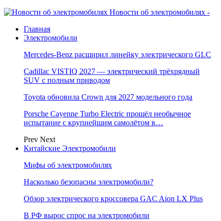
Новости об электромобилях -
Главная
Электромобили
Mercedes-Benz расширил линейку электрического GLC
Cadillac VISTIQ 2027 — электрический трёхрядный
SUV с полным приводом
Toyota обновила Crown для 2027 модельного года
Porsche Cayenne Turbo Electric прошёл необычное
испытание с крупнейшим самолётом в…
Prev
Next
Китайские Электромобили
Мифы об электромобилях
Насколько безопасны электромобили?
Обзор электрического кроссовера GAC Aion LX Plus
В РФ вырос спрос на электромобили