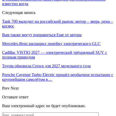
известно когда
Следующая запись
Tank 700 выходит на российский рынок: мотор – зверь, цена –
космос
Вам также могут понравиться
Еще от автора
Mercedes-Benz расширил линейку электрического GLC
Cadillac VISTIQ 2027 — электрический трёхрядный SUV с
полным приводом
Toyota обновила Crown для 2027 модельного года
Porsche Cayenne Turbo Electric прошёл необычное испытание с
крупнейшим самолётом в…
Prev
Next
Оставьте ответ
Ваш электронный адрес не будет опубликован.