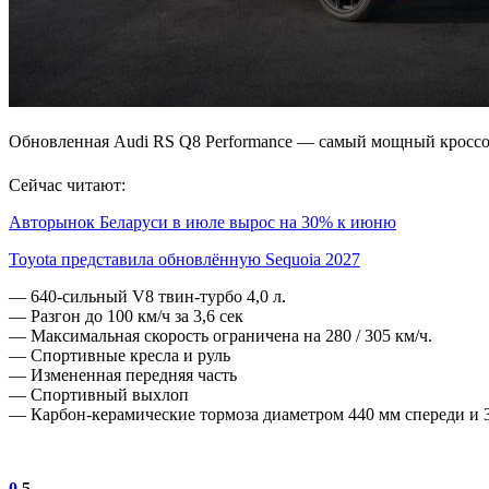
Обновленная Audi RS Q8 Performance — самый мощный кроссов
Сейчас читают:
Авторынок Беларуси в июле вырос на 30% к июню
Toyota представила обновлённую Sequoia 2027
— 640-сильный V8 твин-турбо 4,0 л.
— Разгон до 100 км/ч за 3,6 сек
— Максимальная скорость ограничена на 280 / 305 км/ч.
— Спортивные кресла и руль
— Измененная передняя часть
— Спортивный выхлоп
— Карбон-керамические тормоза диаметром 440 мм спереди и 
0
5