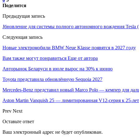
Поделится
Предыдущая запись
Jбновление для системы полного автономного вождения Tesla (
Следующая запись
Новые электромобили BMW Neue Klasse появятся в 2027 году
Вам также могут понравиться
Еще от автора
Авторынок Беларуси в июле вырос на 30% к июню
Toyota представила обновлённую Sequoia 2027
Mercedes-Benz представил новый Marco Polo — кемпер для дал
Aston Martin Vanquish 25 — лимитированная V12-серия к 25-л
Prev
Next
Оставьте ответ
Ваш электронный адрес не будет опубликован.