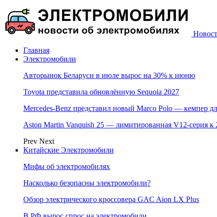
Новост
Главная
Электромобили
Авторынок Беларуси в июле вырос на 30% к июню
Toyota представила обновлённую Sequoia 2027
Mercedes-Benz представил новый Marco Polo — кемпер дл
Aston Martin Vanquish 25 — лимитированная V12-серия к
Prev
Next
Китайские Электромобили
Мифы об электромобилях
Насколько безопасны электромобили?
Обзор электрического кроссовера GAC Aion LX Plus
В РФ вырос спрос на электромобили