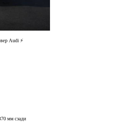
ер Audi ⚡️
370 мм сзади