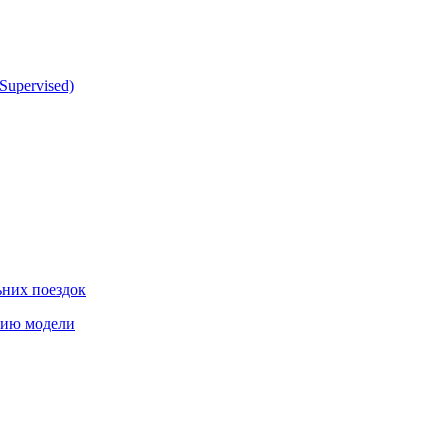
Supervised)
ьних поездок
етию модели