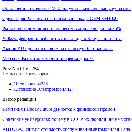
Обновленный Genesis GV60 получил значительные улучшения
Сделан для России: тест и обзор снегохода OSM SM1000
Рынок электромобилей с пробегом в апреле вырос на 36%
Volkswagen решил избавиться от завода в Калуге: назван…
Xiaomi YU7 доказал свою максимальную безопасность
Mercedes-Benz откажется от аббревиатуры EQ
Prev
Next
1 из 284
Популярные категории
Электрокары
244
Китайские Электромобили
27
Выбор редакции:
Компания Faraday Future движется к финишной прямой
Советские универсалы: почему в СССР их любили, но не мог
АВТОВАЗ снизил стоимость обслуживания автомобилей Lada