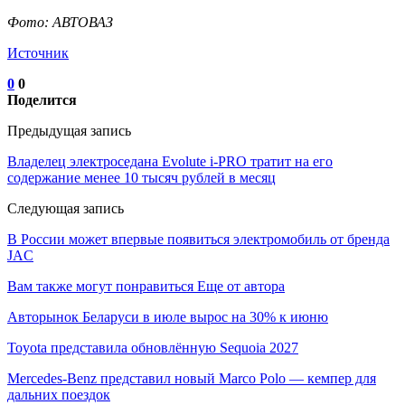
Фото: АВТОВАЗ
Источник
0
0
Поделится
Предыдущая запись
Владелец электроседана Evolute i-PRO тратит на его
содержание менее 10 тысяч рублей в месяц
Следующая запись
В России может впервые появиться электромобиль от бренда
JAC
Вам также могут понравиться
Еще от автора
Авторынок Беларуси в июле вырос на 30% к июню
Toyota представила обновлённую Sequoia 2027
Mercedes-Benz представил новый Marco Polo — кемпер для
дальних поездок