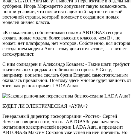
модель LADA Aura могут вывести в перспективе в отдельный
суббренд. Игорь Моржаретто допускает такую возможность,
но при условии, что появится надежный партнер из некой
восточной страны, который поможет с созданием новых
моделей бизнес-класса.
«К сожалению, собственными силами АВТОВАЗ сегодня
создать новые модели более высоких классов, чем В+, не
может: нет платформы, нет моторов. Собственно, вся история
с созданием модели Aura – тому доказательство», — считает
автожурналист.
С ним солидарен и Александр Ковалев: «Такие шаги требуют
значительных продаж и стабильного спроса. У Geely,
например, попытка сделать бренд Emgrand самостоятельным
оказалась провальной. Поэтому здесь многое будет зависеть от
того, как рынок примет LADA Aura».
БУДЕТ ЛИ ЭЛЕКТРИЧЕСКАЯ «АУРА»?
Генеральный директор госкорпорации «Ростех» Сергей
Чемезов говорил о том, что на АВТОВАЗе уже начались
испытания электрической версии LADA Aura, а президент
АВТОВАЗа Максим Соколов уже успел на ней поездить. Но