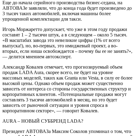
Еще до начала серийного производства бизнес-седана, на
АВТОВАЗе заявляли, что до конца года будет произведено до
3 тысяч таких автомобилей, включая машины более
упрощенной комплектации для такси.
Игорь Моржаретто допускает, что уже в этом году продажи
составят 1 – 2 тысячи штук, а в следующем – около 5 тысяч.
«В масштабах завода это невеликие цифры (1% от всего
выпуска!), но, во-первых, это имиджевый проект, а во-
вторых, если ниша освобождается – почему бы ее не занять?»,
— делится мнением автоэксперт.
Александр Ковалев отмечает, что прогнозируемый объем
продаж LADA Aura, скорее всего, не будет на уровне
массовых моделей, таких как Granta или Vesta, в силу ее более
высокой цены. Однако объем продаж может существенно
зависеть от интереса со стороны государственных структур и
корпоративных клиентов. «Потенциальные продажи могут
составлять 3 тысячи автомобилей в месяц, но это будет
зависеть от рыночной ситуации и уровня спроса в
корпоративном секторе», — говорит Ковалев.
AURA – НОВЫЙ СУББРЕНД LADA?
Президент АВТОВАЗа Максим Соколов упоминал о том, что