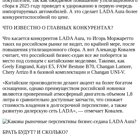
покупателей, так как ожидаемое повышение утилизационного
сбора в 2025 году приведет к удорожанию в первую очередь
импортируемых автомобилей. А это сделает LADA Aura более
конкурентоспособной по цене.
ЧТО ИЗВЕСТНО О ГЛАВНЫХ КОНКУРЕНТАХ?
Что касается конкурентов LADA Aura, то Игорь Моржаретто
таких на российском рынке не видит, по крайней мере, после
повышения утилизационного сбора. А вот Алекандр Ковалев
считает, что российский бизнес-седан все же поборется за
место под солнцем с китайскими моделями. Такими, как
Geely Emgrand, Kaiyi E5, FAW Bestune B70, Changan Lamore,
Chery Arrizo 8 в базовой комплектации и Changan UNI-V.
«Китайские производители делают акцент на более богатом
оснащении, однако преимуществом российской новинки
являются проверенный атмосферный двигатель объемом 1,8
литра и сравнительно доступные запчасти, что снижает
стоимость владения в долгосрочной перспективе, а также
развитую дилерскую сеть LADA», — отмечает Ковалев.
БРАТЬ БУДУТ? И СКОЛЬКО?