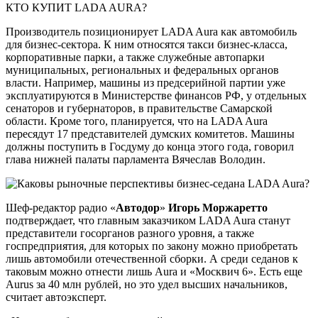
КТО КУПИТ LADA AURA?
Производитель позиционирует LADA Aura как автомобиль
для бизнес-сектора. К ним относятся такси бизнес-класса,
корпоративные парки, а также служебные автопарки
муниципальных, региональных и федеральных органов
власти. Например, машины из предсерийной партии уже
эксплуатируются в Министерстве финансов РФ, у отдельных
сенаторов и губернаторов, в правительстве Самарской
области. Кроме того, планируется, что на LADA Aura
пересядут 17 представителей думских комитетов. Машины
должны поступить в Госдуму до конца этого года, говорил
глава нижней палаты парламента Вячеслав Володин.
Шеф-редактор радио «
Автодор
»
Игорь Моржаретто
подтверждает, что главным заказчиком LADA Aura станут
представители госорганов разного уровня, а также
госпредприятия, для которых по закону можно приобретать
лишь автомобили отечественной сборки. А среди седанов к
таковым можно отнести лишь Aura и «Москвич 6». Есть еще
Aurus за 40 млн рублей, но это удел высших начальников,
считает автоэксперт.