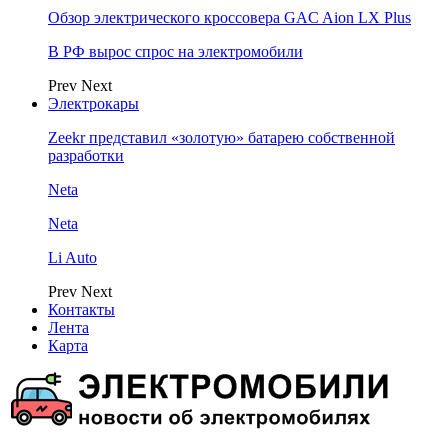
Обзор электрического кроссовера GAC Aion LX Plus
В РФ вырос спрос на электромобили
Prev
Next
Электрокары
Zeekr представил «золотую» батарею собственной
разработки
Neta
Neta
Li Auto
Prev
Next
Контакты
Лента
Карта