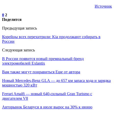
Источник
0
2
Поделится
Предыдущая запись
Корейцы всех перехитрили: Kia продолжают собирать в
России
Следующая запись
В России появится новый премиальный бренд
электромобилей Exlantix
Вам также могут понравиться
Еще от автора
Новый Mercedes-Benz GLA — до 657 км запаса хода и зарядка
мощностью 320 кВт
Ferrari Amalfi — новый 640-сильный Gran Turismo с
двигателем V8
Авторынок Беларуси в июле вырос на 30% к июню