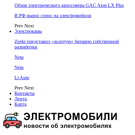
Обзор электрического кроссовера GAC Aion LX Plus
В РФ вырос спрос на электромобили
Prev
Next
Электрокары
Zeekr представил «золотую» батарею собственной
разработки
Neta
Neta
Li Auto
Prev
Next
Контакты
Лента
Карта