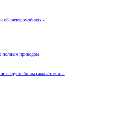
и об электромобилях -
 с полным приводом
ание с крупнейшим самолётом в…