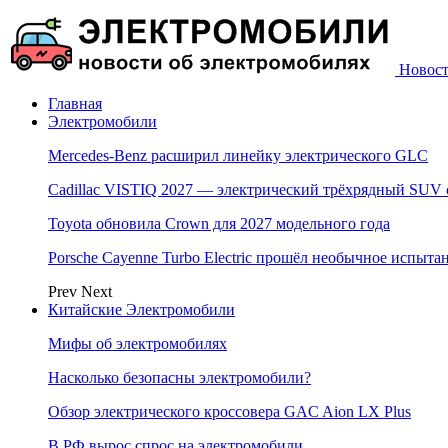
Новост
Главная
Электромобили
Mercedes-Benz расширил линейку электрического GLC
Cadillac VISTIQ 2027 — электрический трёхрядный SUV
Toyota обновила Crown для 2027 модельного года
Porsche Cayenne Turbo Electric прошёл необычное испыт
Prev
Next
Китайские Электромобили
Мифы об электромобилях
Насколько безопасны электромобили?
Обзор электрического кроссовера GAC Aion LX Plus
В РФ вырос спрос на электромобили