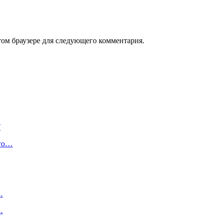
том браузере для следующего комментария.
T
его…
…
…