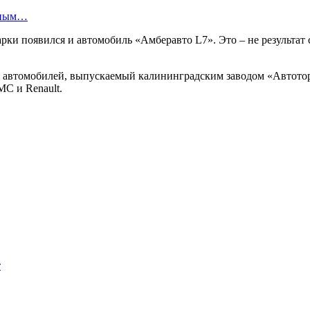
олным…
рки появился и автомобиль «Амберавто L7». Это – не результат
 автомобилей, выпускаемый калининградским заводом «Автотор»
MC и Renault.
т