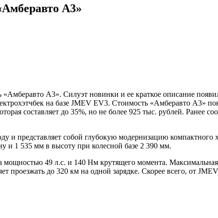
«Амберавто А3»
«Амберавто А3». Силуэт новинки и ее краткое описание появил
лектрохэтчбек на базе JMEV EV3. Стоимость «Амберавто А3» пок
торая составляет до 35%, но не более 925 тыс. рублей. Ранее с
у и представляет собой глубокую модернизацию компактного хэ
у и 1 535 мм в высоту при колесной базе 2 390 мм.
мощностью 49 л.с. и 140 Нм крутящего момента. Максимальная с
воляет проезжать до 320 км на одной зарядке. Скорее всего, от J