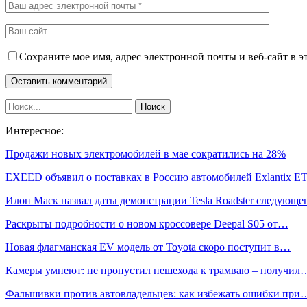
Сохраните мое имя, адрес электронной почты и веб-сайт в э
Интересное:
Продажи новых электромобилей в мае сократились на 28%
EXEED объявил о поставках в Россию автомобилей Exlantix E
Илон Маск назвал даты демонстрации Tesla Roadster следующ
Раскрыты подробности о новом кроссовере Deepal S05 от…
Новая флагманская EV модель от Toyota скоро поступит в…
Камеры умнеют: не пропустил пешехода к трамваю – получил
Фальшивки против автовладельцев: как избежать ошибки при