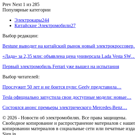
Prev
Next
1 из 285
Популярные категории
Электрокары
244
Китайские Электромобили
27
Выбор редакции:
Bestune выводит на китайский рынок новый электрокроссове
«Лада» за 2,35 млн: объявлена цена универсала Lada Vesta SW
Первый электромобиль Ferrari уже вышел на испытания
Выбор читателей:
Прослужит 50 лет и не боится пули: Geely представила…
Tesla официально запустила свои доступные модели: новые…
Состоялся анонс премьеры электрического Mercedes-Benz…
© 2026 - Новости об электромобилях. Все права защищены.
Свободное копирование и распространение материалов с нашего
копировании материалов в социальные сети или печатные изда
Sign in