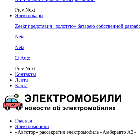
Prev
Next
Электрокары
Zeekr представил «золотую» батарею собственной разраб
Neta
Neta
Li Auto
Prev
Next
Контакты
Лента
Карта
Главная
Электромобили
«Автотор» рассекретил электромобиль «Амберавто А3»