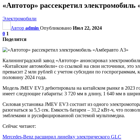
«Автотор» рассекретил электромобиль 
Электромобили
Автор
admin
Опубликовано
Июл 22, 2024
0
1
Поделится
Калининградский завод «Автотор» анонсировал электромобиль 
«Китайские автомобили» со ссылкой на свои источники, это э
превысит 2 млн рублей с учетом субсидии по госпрограммам, ко
половину 2024 года.
Модель JMEV EV3 дебютировала на китайском рынке в 2023 год
имеет следующие габариты: 3 720 мм в длину, 1 640 мм в ширин
Силовая установка JMEV EV3 состоит из одного электромотора 
разогнаться за 5,5 сек. Емкость батареи – 31,2 кВт-ч, что поз
эмблемами и русифицированной системой мультимедиа.
Сейчас читают:
Mercedes-Benz расширил линейку электрического GLC