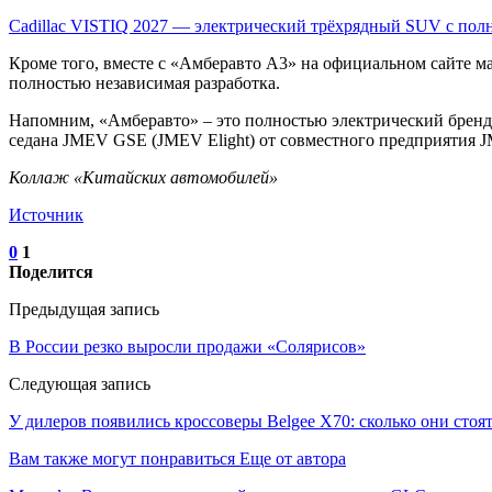
Cadillac VISTIQ 2027 — электрический трёхрядный SUV с п
Кроме того, вместе с «Амберавто А3» на официальном сайте ма
полностью независимая разработка.
Напомним, «Амберавто» – это полностью электрический бренд
седана JMEV GSE (JMEV Elight) от совместного предприятия J
Коллаж «Китайских автомобилей»
Источник
0
1
Поделится
Предыдущая запись
В России резко выросли продажи «Солярисов»
Следующая запись
У дилеров появились кроссоверы Belgee X70: сколько они стоя
Вам также могут понравиться
Еще от автора